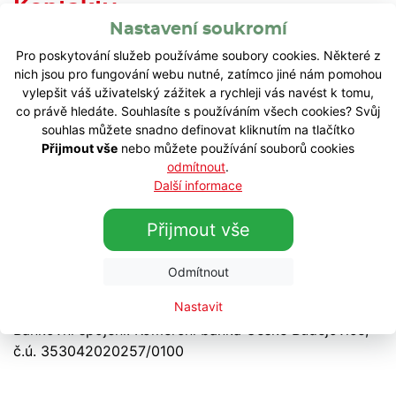
Kontakty
Nastavení soukromí
ENERGOSPOL, s.r.o.
Pro poskytování služeb používáme soubory cookies. Některé z
nich jsou pro fungování webu nutné, zatímco jiné nám pomohou
Na Sadech 2036/18
vylepšit váš uživatelský zážitek a rychleji vás navést k tomu,
370 01 České Budějovice
co právě hledáte. Souhlasíte s používáním všech cookies? Svůj
Tel.: +420 387 311 534
souhlas můžete snadno definovat kliknutím na tlačítko
E-mail:
info@energospol.cz
Přijmout vše
nebo můžete používání souborů cookies
odmítnout
.
Pro příjezd autem využijte naše parkoviště Beseda
Další informace
(souřadnice GPS 48.9768850N, 14.4790908E,
případně zadejte do navigace Otakarova 6).
Přijmout vše
Společnost je registrována u Krajského soudu
Odmítnout
v Českých Budějovicích pod zn. C/12535
IČO: 260 77 078; DIČ: CZ26077078, SK4020112316
Nastavit
Bankovní spojení: Komerční banka České Budějovice,
č.ú. 353042020257/0100